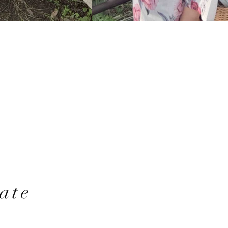
e
ate