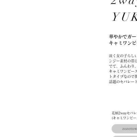
2wa
YU
華やかでガー
キャミワンピ
淡く女の子らし
ンジー素材の帯
でて、ふんわり
キャミワンピー
トタイプなので
話題のセパレー
花柄2wayセパ
(キャミワンピー
ZOZOTOW