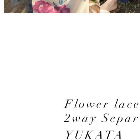
Flower lac
2way Separ
YUKATA