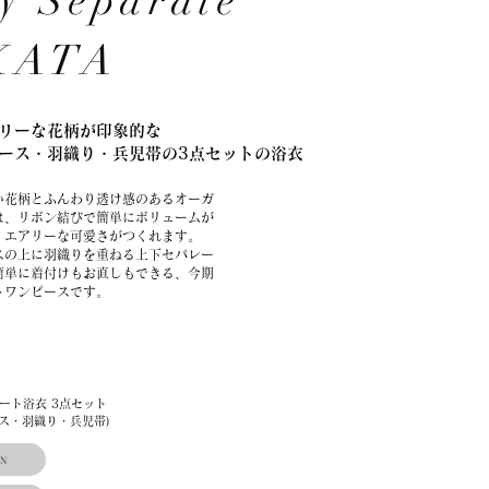
y Separate
KATA
リーな花柄が印象的な
ース・羽織り・兵児帯の
3点セットの浴衣
い花柄とふんわり透け感のあるオーガ
は、リボン結びで簡単にボリュームが
、エアリーな可愛さがつくれます。
スの上に羽織りを重ねる上下セパレー
簡単に着付けもお直しもできる、今期
トワンピースです。
レート浴衣 3点セット
ス・羽織り・兵児帯)
N