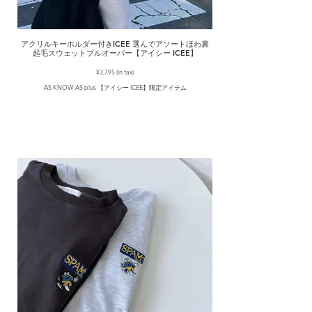
アクリルキーホルダー付きICEE 選んでアソートほわ裏
起毛スウェットプルオーバー【アイシー ICEE】
¥3,795 (in tax)
AS KNOW AS plus 【アイシー ICEE】限定アイテム