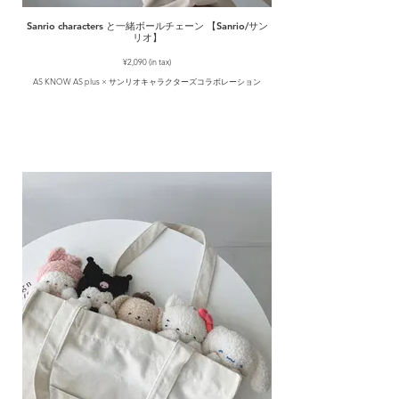
Sanrio characters と一緒ボールチェーン 【Sanrio/サン
リオ】
¥2,090 (in tax)
AS KNOW AS plus × サンリオキャラクターズコラボレーション