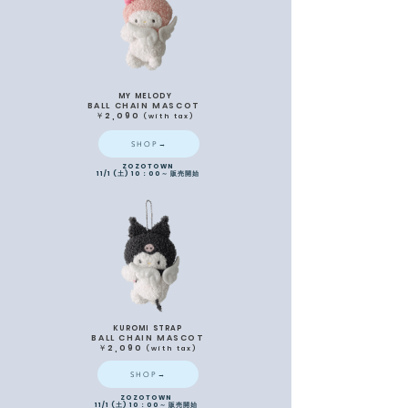
MY MELODY
BALL CHAIN MASCOT
​￥2,090
(
with
tax)
SHOP→
ZOZOTOWN
11/1 (土) 10：00～ 販売開始
KUROMI STRAP
BALL CHAIN MASCOT
​￥2,090
(
with
tax)
SHOP→
ZOZOTOWN
11/1 (土) 10：00～ 販売開始