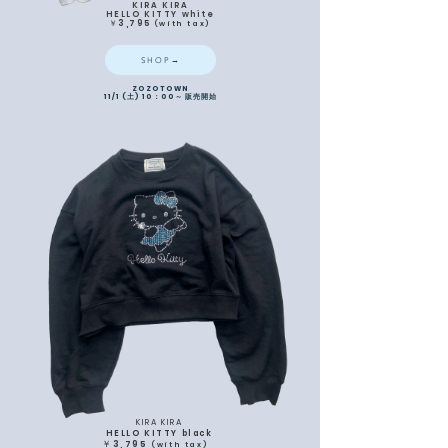
KIRA KIRA
HELLO KITTY white
​￥3,795
(with ta
x
)
SHOP→
ZOZOTOWN
11/1 (土) 10：00～ 販売開始
KIRA KIRA
HELLO KITTY black
￥3,795
(with
tax)