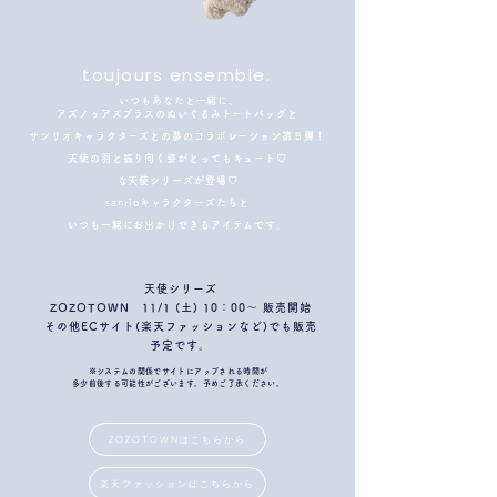
​toujours ensemble.
​
いつもあなたと一緒に、
アズノゥアズプラスのぬいぐるみトートバッグと
サンリオキャラクターズとの夢のコラボレーション第５弾！
天使の羽と振り向く姿がとってもキュート♡
な天使シリーズが登場♡
sanrioキャラクターズたちと
いつも一緒にお出かけできるアイテムです。
天使シリーズ
​ZOZOTOWN 11/1 (土) 10：00～ 販売開始
​その他ECサイト(楽天ファッションなど)でも販売
予定です。
※システムの関係でサイトにアップされる時間が
​多少前後する可能性がございます。予めご了承ください。
ZOZOTOWNはこちらから
楽天ファッションはこちらから