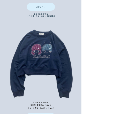
SHOP→
ZOZOTOWN
11/1 (土) 10：00～ 販売開始
KIRA KIRA
KIKI RARA navy
￥3,795
(
with
tax)