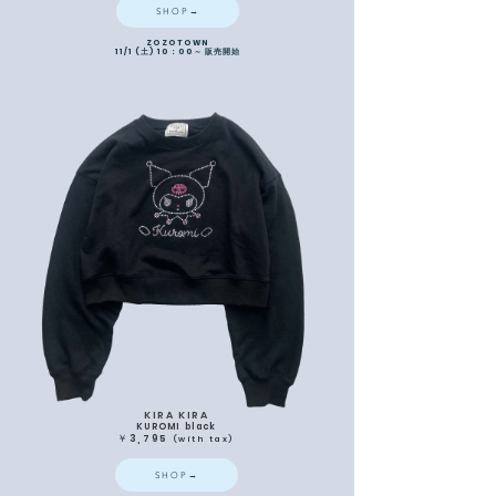
SHOP→
ZOZOTOWN
11/1 (土) 10：00～ 販売開始
KIRA KIRA
KUROMI black
￥3,795
(
with
tax)
SHOP→