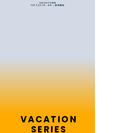
ZOZOTOWN
11/1 (土) 10：00～ 販売開始
VACATION
SERIES