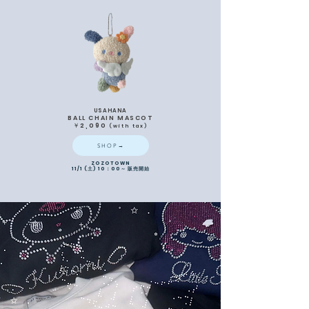
USAHANA
BALL CHAIN MASCOT
​￥2,090
(
with
tax)
SHOP→
ZOZOTOWN
11/1 (土) 10：00～ 販売開始