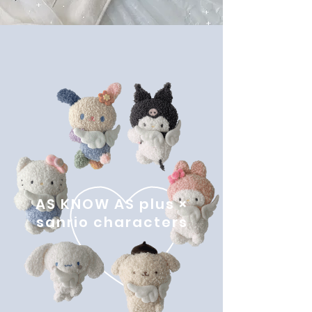
AS KNOW AS plus ×
sanrio characters