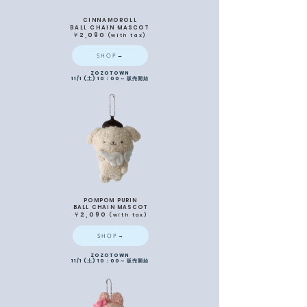
CINNAMOROLL
BALL CHAIN MASCOT
​￥2,090
(with
tax)
SHOP→
ZOZOTOWN
11/1 (土) 10：00～ 販売開始
POMPOM PURIN
BALL CHAIN MASCOT
​￥2,090
(
with
tax)
SHOP→
ZOZOTOWN
11/1 (土) 10：00～ 販売開始