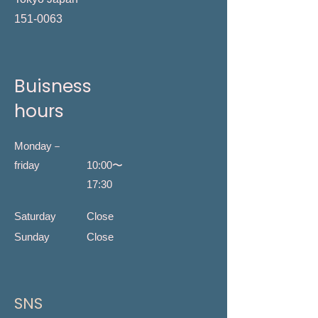
151-0063
Buisness
hours
Monday－
friday
​10:00〜
17:30
​Saturday
​Close
Sunday
Close
​SNS