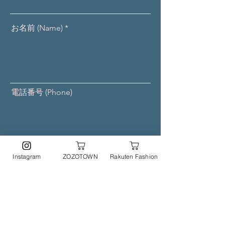
お名前 (Name)
電話番号 (Phone)
メールアドレス (Mail addresss)
Instagram
ZOZOTOWN
Rakuten Fashion