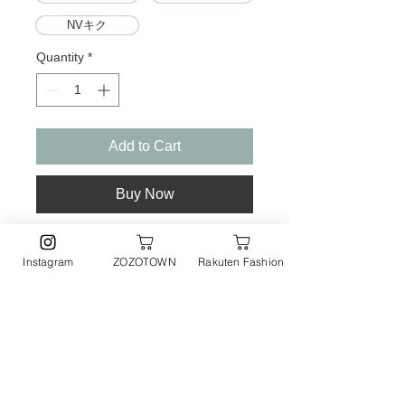
NVキク
Quantity
*
Add to Cart
Buy Now
【2026年春夏新色追加】
Instagram
ZOZOTOWN
Rakuten Fashion
華やかでガーリーな花柄が目を惹く‼キャミ
ワンピース・羽織り・兵児帯の嬉しい3点セ
ットの浴衣
▼お取り扱いについて
淡く女の子らしい花柄とふんわり透け感のあ
るオーガンジー素材の帯が、大人かわいいを
・着用またはお取り扱いの際は、アテ
▼返品・キャンセルについて
演出してくれます。
ンションタグや洗濯ネームを必ずご確